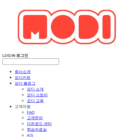
LOG IN
로그인
회사소개
모디키트
모디 블로그
모디 소개
모디 스토리
모디 교육
고객지원
FAQ
고객문의
다운로드 센터
학습자료실
A/S