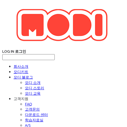
LOG IN
로그인
회사소개
모디키트
모디 블로그
모디 소개
모디 스토리
모디 교육
고객지원
FAQ
고객문의
다운로드 센터
학습자료실
A/S