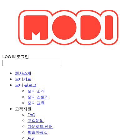
LOG IN
로그인
회사소개
모디키트
모디 블로그
모디 소개
모디 스토리
모디 교육
고객지원
FAQ
고객문의
다운로드 센터
학습자료실
A/S