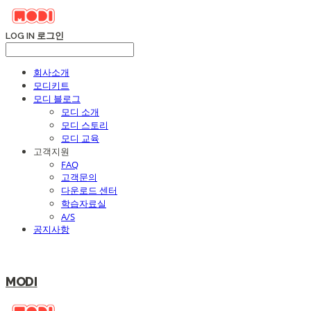
LOG IN
로그인
회사소개
모디키트
모디 블로그
모디 소개
모디 스토리
모디 교육
고객지원
FAQ
고객문의
다운로드 센터
학습자료실
A/S
공지사항
MODI