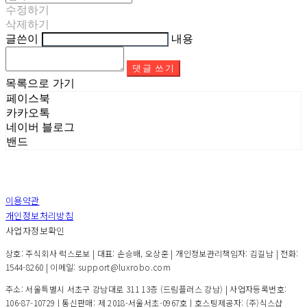
수정하기
삭제하기
글쓴이
내용
댓글 쓰기
목록으로 가기
페이스북
카카오톡
네이버 블로그
밴드
이용약관
개인정보처리방침
사업자정보확인
상호: 주식회사 럭스로보 | 대표: 손승배, 오상훈 | 개인정보관리책임자: 김길남 | 전화:
1544-8260 | 이메일: support@luxrobo.com
주소: 서울특별시 서초구 강남대로 311 13층 (드림플러스 강남) | 사업자등록번호:
106-87-10729
| 통신판매:
제 2018-서울서초-0967호
| 호스팅제공자: (주)식스샵