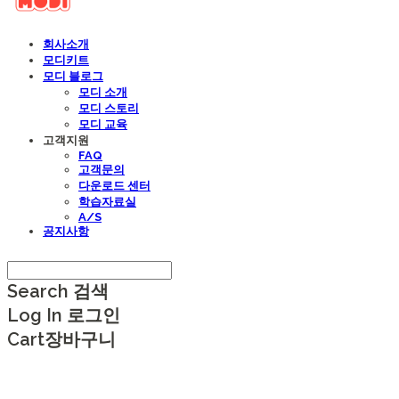
회사소개
모디키트
모디 블로그
모디 소개
모디 스토리
모디 교육
고객지원
FAQ
고객문의
다운로드 센터
학습자료실
A/S
공지사항
Search
검색
Log In
로그인
Cart
장바구니