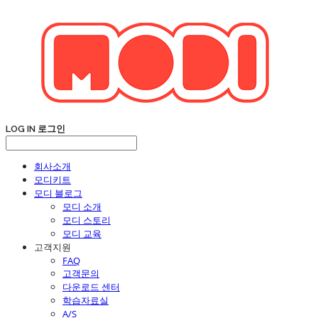
LOG IN
로그인
회사소개
모디키트
모디 블로그
모디 소개
모디 스토리
모디 교육
고객지원
FAQ
고객문의
다운로드 센터
학습자료실
A/S