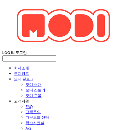
LOG IN
로그인
회사소개
모디키트
모디 블로그
모디 소개
모디 스토리
모디 교육
고객지원
FAQ
고객문의
다운로드 센터
학습자료실
A/S