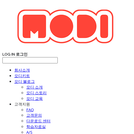
LOG IN
로그인
회사소개
모디키트
모디 블로그
모디 소개
모디 스토리
모디 교육
고객지원
FAQ
고객문의
다운로드 센터
학습자료실
A/S