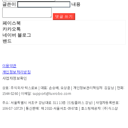
글쓴이
내용
댓글 쓰기
페이스북
카카오톡
네이버 블로그
밴드
이용약관
개인정보처리방침
사업자정보확인
상호: 주식회사 럭스로보 | 대표: 손승배, 오상훈 | 개인정보관리책임자: 김길남 | 전화:
1544-8260 | 이메일: support@luxrobo.com
주소: 서울특별시 서초구 강남대로 311 13층 (드림플러스 강남) | 사업자등록번호:
106-87-10729
| 통신판매:
제 2018-서울서초-0967호
| 호스팅제공자: (주)식스샵