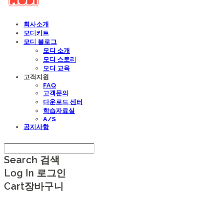
회사소개
모디키트
모디 블로그
모디 소개
모디 스토리
모디 교육
고객지원
FAQ
고객문의
다운로드 센터
학습자료실
A/S
공지사항
Search
검색
Log In
로그인
Cart
장바구니