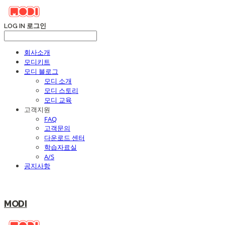
LOG IN
로그인
회사소개
모디키트
모디 블로그
모디 소개
모디 스토리
모디 교육
고객지원
FAQ
고객문의
다운로드 센터
학습자료실
A/S
공지사항
MODI