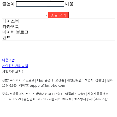
글쓴이
내용
댓글 쓰기
페이스북
카카오톡
네이버 블로그
밴드
이용약관
개인정보처리방침
사업자정보확인
상호: 주식회사 럭스로보 | 대표: 손승배, 오상훈 | 개인정보관리책임자: 김길남 | 전화:
1544-8260 | 이메일: support@luxrobo.com
주소: 서울특별시 서초구 강남대로 311 13층 (드림플러스 강남) | 사업자등록번호:
106-87-10729
| 통신판매:
제 2018-서울서초-0967호
| 호스팅제공자: (주)식스샵