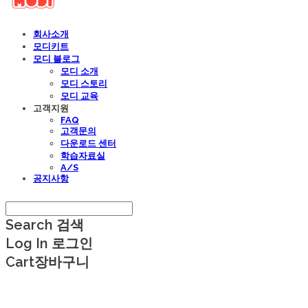
회사소개
모디키트
모디 블로그
모디 소개
모디 스토리
모디 교육
고객지원
FAQ
고객문의
다운로드 센터
학습자료실
A/S
공지사항
Search
검색
Log In
로그인
Cart
장바구니