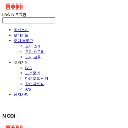
LOG IN
로그인
회사소개
모디키트
모디 블로그
모디 소개
모디 스토리
모디 교육
고객지원
FAQ
고객문의
다운로드 센터
학습자료실
A/S
공지사항
MODI