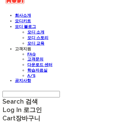
회사소개
모디키트
모디 블로그
모디 소개
모디 스토리
모디 교육
고객지원
FAQ
고객문의
다운로드 센터
학습자료실
A/S
공지사항
Search
검색
Log In
로그인
Cart
장바구니