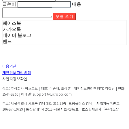
글쓴이
내용
댓글 쓰기
페이스북
카카오톡
네이버 블로그
밴드
이용약관
개인정보처리방침
사업자정보확인
상호: 주식회사 럭스로보 | 대표: 손승배, 오상훈 | 개인정보관리책임자: 김길남 | 전화:
1544-8260 | 이메일: support@luxrobo.com
주소: 서울특별시 서초구 강남대로 311 13층 (드림플러스 강남) | 사업자등록번호:
106-87-10729
| 통신판매:
제 2018-서울서초-0967호
| 호스팅제공자: (주)식스샵