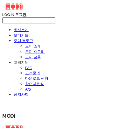
LOG IN
로그인
회사소개
모디키트
모디 블로그
모디 소개
모디 스토리
모디 교육
고객지원
FAQ
고객문의
다운로드 센터
학습자료실
A/S
공지사항
MODI